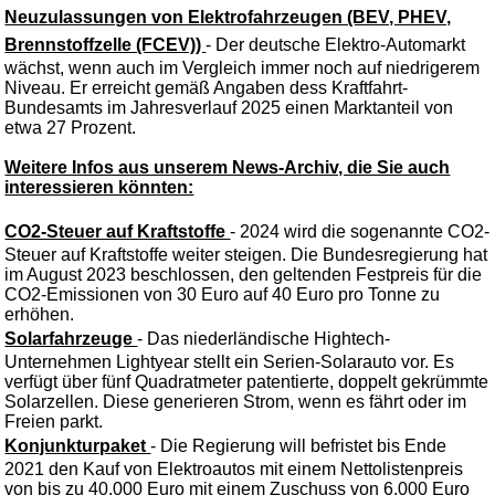
Neuzulassungen von Elektrofahrzeugen (BEV, PHEV,
Brennstoffzelle (FCEV))
- Der deutsche Elektro-Automarkt
wächst, wenn auch im Vergleich immer noch auf niedrigerem
Niveau. Er erreicht gemäß Angaben dess Kraftfahrt-
Bundesamts im Jahresverlauf 2025 einen Marktanteil von
etwa 27 Prozent.
Weitere Infos aus unserem News-Archiv, die Sie auch
interessieren könnten:
CO2-Steuer auf Kraftstoffe
- 2024 wird die sogenannte CO2-
Steuer auf Kraftstoffe weiter steigen. Die Bundesregierung hat
im August 2023 beschlossen, den geltenden Festpreis für die
CO2-Emissionen von 30 Euro auf 40 Euro pro Tonne zu
erhöhen.
Solarfahrzeuge
- Das niederländische Hightech-
Unternehmen Lightyear stellt ein Serien-Solarauto vor. Es
verfügt über fünf Quadratmeter patentierte, doppelt gekrümmte
Solarzellen. Diese generieren Strom, wenn es fährt oder im
Freien parkt.
Konjunkturpaket
- Die Regierung will befristet bis Ende
2021 den Kauf von Elektroautos mit einem Nettolistenpreis
von bis zu 40.000 Euro mit einem Zuschuss von 6.000 Euro