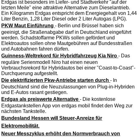
Erdgas ist besonders im Liefer- und Stadtverkehr "auf der
letzten Meile" eine attraktive Alternative zum Dieselantrieb.
Ein Kilogramm Erdgas entspricht dem Energiegehalt von 1,44
Liter Benzin, 1,28 Liter Diesel oder 2 Liter Autogas (LPG).
PKW Maut Einführung
- Berlin und Brüssel haben sich
geeinigt, die Straßenabgabe darf in Deutschland eingeführt
werden. Schadstoffarme PKWs sollen gefördert und
Elektroautos sollen ohne Mautgebühren auf Bundesstraßen
und Autobahnen fahren dürfen.
Guinness-Weltrekord für Hybridfahrzeug Kia Niro
- Das
reguläre Serienmodell Niro hat einen neuen
Verbrauchsrekord für Hybridautos bei einer "Coast-to-Coast"-
Durchquerung aufgestellt.
Die elektrifizierten Pkw-Antriebe starten durch
- In
Deutschland sind die Neuzulassungen von Plug-in-Hybriden
und E-Autos rasant gestiegen.
Erdgas als preiswerte Alternative
- Die kostenlose
Erdgastankstellen App von erdgas mobil findet den Weg zur
nächsten Tankstelle.
Bundesland Hessen will Steuer-Anreize für
Elektromobilität.
Neuer Messzyklus erhöht den Normverbrauch von