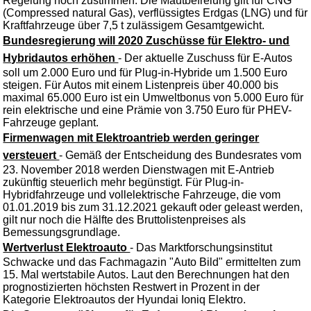
Regelung noch zustimmen. Die Mautbefreiung gilt für CNG
(Compressed natural Gas), verflüssigtes Erdgas (LNG) und für
Kraftfahrzeuge über 7,5 t zulässigem Gesamtgewicht.
Bundesregierung will 2020 Zuschüsse für Elektro- und
Hybridautos erhöhen
- Der aktuelle Zuschuss für E-Autos
soll um 2.000 Euro und für Plug-in-Hybride um 1.500 Euro
steigen. Für Autos mit einem Listenpreis über 40.000 bis
maximal 65.000 Euro ist ein Umweltbonus von 5.000 Euro für
rein elektrische und eine Prämie von 3.750 Euro für PHEV-
Fahrzeuge geplant.
Firmenwagen mit Elektroantrieb werden geringer
versteuert
- Gemäß der Entscheidung des Bundesrates vom
23. November 2018 werden Dienstwagen mit E-Antrieb
zukünftig steuerlich mehr begünstigt. Für Plug-in-
Hybridfahrzeuge und vollelektrische Fahrzeuge, die vom
01.01.2019 bis zum 31.12.2021 gekauft oder geleast werden,
gilt nur noch die Hälfte des Bruttolistenpreises als
Bemessungsgrundlage.
Wertverlust Elektroauto
- Das Marktforschungsinstitut
Schwacke und das Fachmagazin "Auto Bild" ermittelten zum
15. Mal wertstabile Autos. Laut den Berechnungen hat den
prognostizierten höchsten Restwert in Prozent in der
Kategorie Elektroautos der Hyundai Ioniq Elektro.