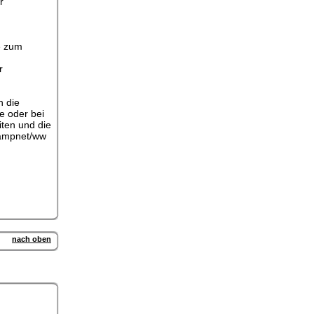
r
e zum
r
h die
e oder bei
iten und die
 ampnet/ww
nach oben