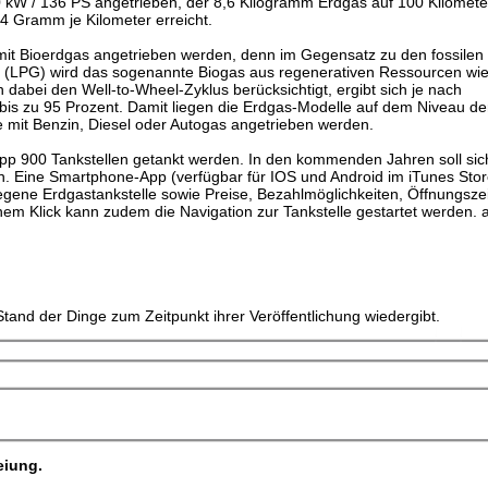
0 kW / 136 PS angetrieben, der 8,6 Kilogramm Erdgas auf 100 Kilomete
 Gramm je Kilometer erreicht.
mit Bioerdgas angetrieben werden, denn im Gegensatz zu den fossilen
s (LPG) wird das sogenannte Biogas aus regenerativen Ressourcen wi
n dabei den Well-to-Wheel-Zyklus berücksichtigt, ergibt sich je nach
bis zu 95 Prozent. Damit liegen die Erdgas-Modelle auf dem Niveau de
e mit Benzin, Diesel oder Autogas angetrieben werden.
pp 900 Tankstellen getankt werden. In den kommenden Jahren soll sic
n. Eine Smartphone-App (verfügbar für IOS und Android im iTunes Stor
legene Erdgastankstelle sowie Preise, Bezahlmöglichkeiten, Öffnungsze
nem Klick kann zudem die Navigation zur Tankstelle gestartet werden.
tand der Dinge zum Zeitpunkt ihrer Veröffentlichung wiedergibt.
eiung.