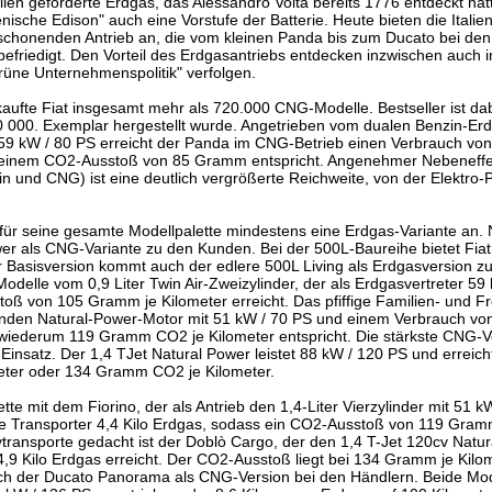
lien geförderte Erdgas, das Alessandro Volta bereits 1776 entdeckt ha
enische Edison" auch eine Vorstufe der Batterie. Heute bieten die Italie
schonenden Antrieb an, die vom kleinen Panda bis zum Ducato bei den 
 befriedigt. Den Vorteil des Erdgasantriebs entdecken inzwischen auch
üne Unternehmenspolitik" verfolgen.
ufte Fiat insgesamt mehr als 720.000 CNG-Modelle. Bestseller ist da
 000. Exemplar hergestellt wurde. Angetrieben vom dualen Benzin-Erd
t 59 kW / 80 PS erreicht der Panda im CNG-Betrieb einen Verbrauch von
 einem CO2-Ausstoß von 85 Gramm entspricht. Angenehmer Nebeneffe
n und CNG) ist eine deutlich vergrößerte Reichweite, von der Elektro-Pi
für seine gesamte Modellpalette mindestens eine Erdgas-Variante an
wer als CNG-Variante zu den Kunden. Bei der 500L-Baureihe bietet Fiat
 Basisversion kommt auch der edlere 500L Living als Erdgasversion z
delle vom 0,9 Liter Twin Air-Zweizylinder, der als Erdgasvertreter 59
oß von 105 Gramm je Kilometer erreicht. Das pfiffige Familien- und Fr
senden Natural-Power-Motor mit 51 kW / 70 PS und einem Verbrauch vo
wiederum 119 Gramm CO2 je Kilometer entspricht. Die stärkste CNG-V
satz. Der 1,4 TJet Natural Power leistet 88 kW / 120 PS und erreich
eter oder 134 Gramm CO2 je Kilometer.
ette mit dem Fiorino, der als Antrieb den 1,4-Liter Vierzylinder mit 51 k
ne Transporter 4,4 Kilo Erdgas, sodass ein CO2-Ausstoß von 119 Gram
ytransporte gedacht ist der Doblò Cargo, der den 1,4 T-Jet 120cv Natu
4,9 Kilo Erdgas erreicht. Der CO2-Ausstoß liegt bei 134 Gramm je Kilom
h der Ducato Panorama als CNG-Version bei den Händlern. Beide Mod