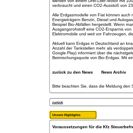
werden von einem Drei-Liter-Motor mit 10
verbraucht und einen CO2-Ausstoß von 234
Alle Erdgasmodelle von Fiat können auch 
Energieträgern Benzin, Diesel und Autoga
Beispiel Bio-Abfällen hergestellt. Wenn ma
Ausgangsrohstoff eine CO2-Ersparnis von 
Elektromobile und weit vor Fahrzeugen, di
Aktuell kann Erdgas in Deutschland an kna
Anzahl der Tankstellen mehr als verdoppel
Google Play) informiert über die nächstge
Beimischungsquote von Bio-Erdgas. Mit ei
zurück zu den News
News Archiv
Bitte beachten Sie, dass die Meldung den S
zurück
Unsere Highlights
Voraussetzungen für die Kfz Steuerbefr