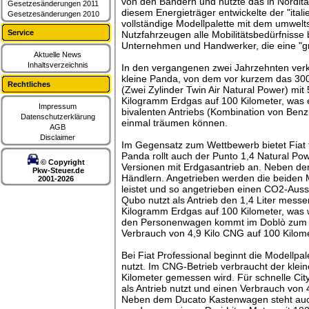
von den Bändern und nutzte das in Nordita
Gesetzesänderungen 2011
diesem Energieträger entwickelte der "itali
Gesetzesänderungen 2010
vollständige Modellpalette mit dem umwelt
Service
Nutzfahrzeugen alle Mobilitätsbedürfnisse
Unternehmen und Handwerker, die eine "gr
Aktuelle News
Inhaltsverzeichnis
In den vergangenen zwei Jahrzehnten verka
kleine Panda, von dem vor kurzem das 300
Rechtliches
(Zwei Zylinder Twin Air Natural Power) mi
Kilogramm Erdgas auf 100 Kilometer, was
Impressum
bivalenten Antriebs (Kombination von Benzi
Datenschutzerklärung
einmal träumen können.
AGB
Disclaimer
Im Gegensatz zum Wettbewerb bietet Fiat 
Panda rollt auch der Punto 1,4 Natural Po
© Copyright
Versionen mit Erdgasantrieb an. Neben der
Pkw-Steuer.de
Händlern. Angetrieben werden die beiden Mo
2001-2026
leistet und so angetrieben einen CO2-Ausst
Qubo nutzt als Antrieb den 1,4 Liter mes
Kilogramm Erdgas auf 100 Kilometer, was 
den Personenwagen kommt im Doblò zum Ein
Verbrauch von 4,9 Kilo CNG auf 100 Kilom
Bei Fiat Professional beginnt die Modellpal
nutzt. Im CNG-Betrieb verbraucht der klei
Kilometer gemessen wird. Für schnelle Cit
als Antrieb nutzt und einen Verbrauch von 
Neben dem Ducato Kastenwagen steht auc