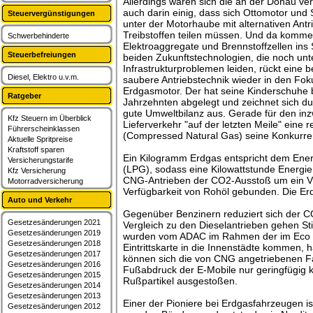
Allerdings waren sich die an der Donau v
auch darin einig, dass sich Ottomotor und 
Steuervergünstigungen
unter der Motorhaube mit alternativen Ant
Treibstoffen teilen müssen. Und da komme
Schwerbehinderte
Elektroaggregate und Brennstoffzellen ins
Steuerbefreiungen
beiden Zukunftstechnologien, die noch unt
Infrastrukturproblemen leiden, rückt eine 
Diesel, Elektro u.v.m.
saubere Antriebstechnik wieder in den Foku
Erdgasmotor. Der hat seine Kinderschuhe b
Ratgeber
Jahrzehnten abgelegt und zeichnet sich d
gute Umweltbilanz aus. Gerade für den inzw
Kfz Steuern im Überblick
Lieferverkehr "auf der letzten Meile" eine
Führerscheinklassen
(Compressed Natural Gas) seine Konkurren
Aktuelle Spritpreise
Kraftstoff sparen
Ein Kilogramm Erdgas entspricht dem Energi
Versicherungstarife
(LPG), sodass eine Kilowattstunde Energie 
Kfz Versicherung
CNG-Antrieben der CO2-Ausstoß um ein Vier
Motorradversicherung
Verfügbarkeit von Rohöl gebunden. Die Erd
Auto und Verkehr
Gegenüber Benzinern reduziert sich der C
Gesetzesänderungen 2021
Vergleich zu den Dieselantrieben gehen S
Gesetzesänderungen 2019
wurden vom ADAC im Rahmen der im Eco Tes
Gesetzesänderungen 2018
Eintrittskarte in die Innenstädte kommen,
Gesetzesänderungen 2017
können sich die von CNG angetriebenen F
Gesetzesänderungen 2016
Fußabdruck der E-Mobile nur geringfügig 
Gesetzesänderungen 2015
Rußpartikel ausgestoßen.
Gesetzesänderungen 2014
Gesetzesänderungen 2013
Einer der Pioniere bei Erdgasfahrzeugen is
Gesetzesänderungen 2012