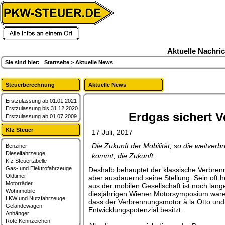
artikel,berichte,kfz-steuer,fahrzeuge
Aktuelle Nachri
Sie sind hier:
Startseite
> Aktuelle News
Steuerberechnung
Aktuelle News
Erstzulassung ab 01.01.2021
Erstzulassung bis 31.12.2020
Erdgas sichert 
Erstzulassung ab 01.07.2009
Kfz Steuer
17 Juli, 2017
Die Zukunft der Mobilität, so die weitver
Benziner
Dieselfahrzeuge
kommt, die Zukunft.
Kfz Steuertabelle
Gas- und Elektrofahrzeuge
Deshalb behauptet der klassische Verbre
Oldtimer
aber ausdauernd seine Stellung. Sein oft 
Motorräder
aus der mobilen Gesellschaft ist noch lang
Wohnmobile
diesjährigen Wiener Motorsymposium waren 
LKW und Nutzfahrzeuge
dass der Verbrennungsmotor à la Otto und 
Geländewagen
Entwicklungspotenzial besitzt.
Anhänger
Rote Kennzeichen