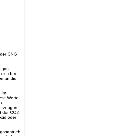
 oder CNG
togas
 sich bei
on an die
. Im
iese Werte
s
ahrzeugen
t der CO2-
xid oder
dgasantrieb