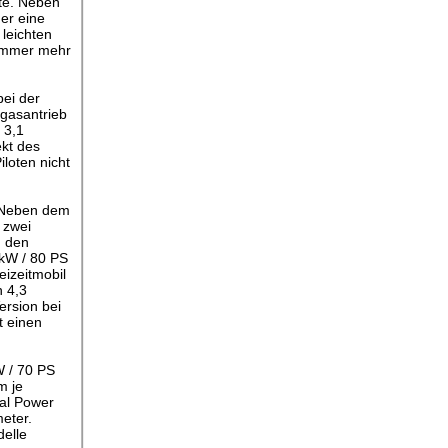
tte. Neben
ner eine
leichten
 immer mehr
bei der
gasantrieb
 3,1
kt des
loten nicht
. Neben dem
 zwei
u den
 kW / 80 PS
eizeitmobil
n 4,3
ersion bei
t einen
W / 70 PS
m je
ral Power
eter.
elle