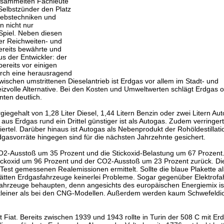
ersammelten Fachleute
Selbstzünder den Platz
riebstechniken und
n nicht nur
 Spiel. Neben diesen
er Reichweiten- und
bereits bewährte und
s der Entwickler: der
ereits vor einigen
urch eine herausragend
ischen umstrittenen Dieselantrieb ist Erdgas vor allem im Stadt- und
 reizvolle Alternative. Bei den Kosten und Umweltwerten schlägt Erdgas
ten deutlich.
egehalt von 1,28 Liter Diesel, 1,44 Litern Benzin oder zwei Litern Au
aus Erdgas rund ein Drittel günstiger ist als Autogas. Zudem verringert
tel. Darüber hinaus ist Autogas als Nebenprodukt der Rohöldestillati
gasvorräte hingegen sind für die nächsten Jahrzehnte gesichert.
O2-Ausstoß um 35 Prozent und die Stickoxid-Belastung um 67 Prozent
tickoxid um 96 Prozent und der CO2-Ausstoß um 23 Prozent zurück. D
t gemessenen Realemissionen ermittelt. Sollte die blaue Plakette al
 hätten Erdgasfahrzeuge keinerlei Probleme. Sogar gegenüber Elektrof
ahrzeuge behaupten, denn angesichts des europäischen Energiemix is
kleiner als bei den CNG-Modellen. Außerdem werden kaum Schwefeldio
t Fiat. Bereits zwischen 1939 und 1943 rollte in Turin der 508 C mit Er