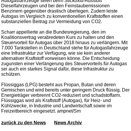
Autogasfahrzeuge seien beim Stickoxid-Ausstoß
Dieselfahrzeugen und bei den Feinstaubemissionen
Benzinern gegenüber drastisch überlegen. Zudem leiste
Autogas im Vergleich zu konventionellen Kraftstoffen einen
substanziellen Beitrag zur Vermeidung von CO2.
Scharr appellierte an die Bundesregierung, den im
Koalitionsvertrag verabredeten Kurs zu halten und den
Steuervorteil für Autogas über 2018 hinaus zu verlängern. Mit
7.000 Tankstellen in Deutschland stehe für Autogasfahrzeuge
eine Infrastruktur zur Verfügung, wie sie kein anderer
alternativer Kraftstoff vorweisen könne. Die Entscheidung
zugunsten einer Verlängerung des Steuervorteils für Autogas
sei auch ein starkes Signal dafür, diese Infrastruktur zu
schützen.
Flüssiggas (LPG) besteht aus Propan, Butan und deren
Gemischen und wird bereits unter geringem Druck flüssig. Der
Energieträger verbrennt CO2-reduziert und schadstoffarm.
Flüssiggas wird als Kraftstoff (Autogas), für Heiz- und
Kühlzwecke, in Industrie und Landwirtschaft sowie im
Freizeitbereich eingesetzt. ampnet/Sm
zurück zu den News
News Archiv