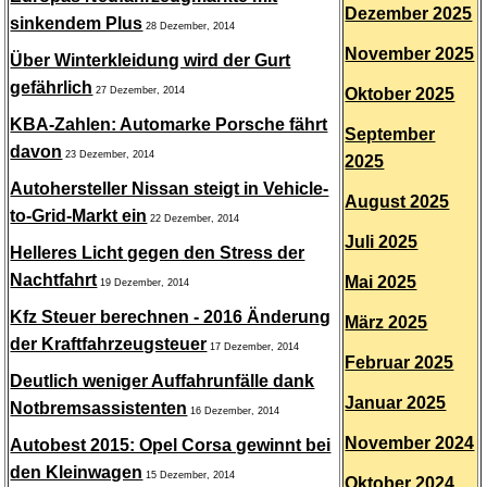
Dezember 2025
sinkendem Plus
28 Dezember, 2014
November 2025
Über Winterkleidung wird der Gurt
gefährlich
27 Dezember, 2014
Oktober 2025
KBA-Zahlen: Automarke Porsche fährt
September
davon
23 Dezember, 2014
2025
Autohersteller Nissan steigt in Vehicle-
August 2025
to-Grid-Markt ein
22 Dezember, 2014
Juli 2025
Helleres Licht gegen den Stress der
Nachtfahrt
Mai 2025
19 Dezember, 2014
Kfz Steuer berechnen - 2016 Änderung
März 2025
der Kraftfahrzeugsteuer
17 Dezember, 2014
Februar 2025
Deutlich weniger Auffahrunfälle dank
Januar 2025
Notbremsassistenten
16 Dezember, 2014
November 2024
Autobest 2015: Opel Corsa gewinnt bei
den Kleinwagen
15 Dezember, 2014
Oktober 2024