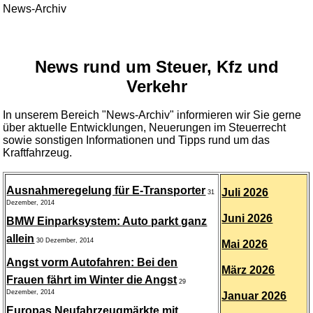
News-Archiv
News rund um Steuer, Kfz und
Verkehr
In unserem Bereich "News-Archiv" informieren wir Sie gerne
über aktuelle Entwicklungen, Neuerungen im Steuerrecht
sowie sonstigen Informationen und Tipps rund um das
Kraftfahrzeug.
Ausnahmeregelung für E-Transporter
Juli 2026
31
Dezember, 2014
Juni 2026
BMW Einparksystem: Auto parkt ganz
allein
30 Dezember, 2014
Mai 2026
Angst vorm Autofahren: Bei den
März 2026
Frauen fährt im Winter die Angst
29
Dezember, 2014
Januar 2026
Europas Neufahrzeugmärkte mit