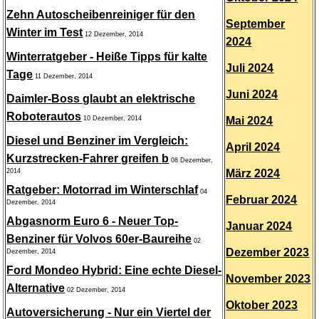
Zehn Autoscheibenreiniger für den
September
Winter im Test
12 Dezember, 2014
2024
Winterratgeber - Heiße Tipps für kalte
Juli 2024
Tage
11 Dezember, 2014
Juni 2024
Daimler-Boss glaubt an elektrische
Roboterautos
10 Dezember, 2014
Mai 2024
Diesel und Benziner im Vergleich:
April 2024
Kurzstrecken-Fahrer greifen b
08 Dezember,
2014
März 2024
Ratgeber: Motorrad im Winterschlaf
04
Februar 2024
Dezember, 2014
Abgasnorm Euro 6 - Neuer Top-
Januar 2024
Benziner für Volvos 60er-Baureihe
02
Dezember 2023
Dezember, 2014
Ford Mondeo Hybrid: Eine echte Diesel-
November 2023
Alternative
02 Dezember, 2014
Oktober 2023
Autoversicherung - Nur ein Viertel der