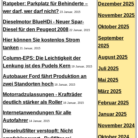
Ratgeber: Parkplatz für Behinderte –
Dezember 2025
wer darf, wer darf nicht?
23 Januar, 2015
November 2025
Dieselmotor BlueHDi - Neuer Spar-
Oktober 2025
Diesel für den Peugeot 2008
22 Januar, 2015
September
Hier können Sie kostenlos Strom
2025
tanken
21 Januar, 2015
August 2025
Column-EPS: Die Leichtigkeit der
Lenkung ist des Pudels Kern
19 Januar, 2015
Juli 2025
Autobauer Ford fährt Produktion an
Mai 2025
zwei Standorten hoch
16 Januar, 2015
März 2025
Motorradzulassungen - Krafträder
deutlich stärker als Roller
Februar 2025
16 Januar, 2015
Internetanwendungen für alle
Januar 2025
Autofahrer
14 Januar, 2015
November 2024
Dieselrußfilter verstopft: Nicht
Oktober 2024