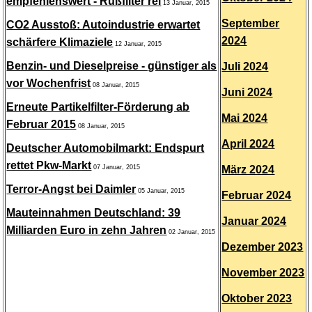
empfehlenswert - Rußfilter rei
13 Januar, 2015
September
CO2 Ausstoß: Autoindustrie erwartet
2024
schärfere Klimaziele
12 Januar, 2015
Benzin- und Dieselpreise - günstiger als
Juli 2024
vor Wochenfrist
08 Januar, 2015
Juni 2024
Erneute Partikelfilter-Förderung ab
Mai 2024
Februar 2015
08 Januar, 2015
April 2024
Deutscher Automobilmarkt: Endspurt
rettet Pkw-Markt
07 Januar, 2015
März 2024
Terror-Angst bei Daimler
05 Januar, 2015
Februar 2024
Mauteinnahmen Deutschland: 39
Januar 2024
Milliarden Euro in zehn Jahren
02 Januar, 2015
Dezember 2023
November 2023
Oktober 2023