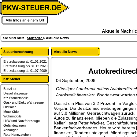
artikel,berichte,kfz-steuer,fahrzeuge
Aktuelle Nachri
Sie sind hier:
Startseite
> Aktuelle News
Steuerberechnung
Aktuelle News
Erstzulassung ab 01.01.2021
Erstzulassung bis 31.12.2020
Autokreditrec
Erstzulassung ab 01.07.2009
Kfz Steuer
06 September, 2008
Günstiger Autokredit mittels Autokreditr
Benziner
Dieselfahrzeuge
Autokredit finanziert. Bundesweit wurden
Kfz Steuertabelle
Gas- und Elektrofahrzeuge
Das ist ein Plus von 3,2 Prozent im Vergl
Oldtimer
Vorjahr. Die Besitzumschreibungen ginge
Motorräder
auf 3,8 Millionen Gebrauchtwagen zurück. 
Wohnmobile
Autos zu finanzieren, blieben die Zulassun
LKW und Nutzfahrzeuge
Keller", sagt Peter Wacket, Geschäftsführe
Geländewagen
Bankenfachverbandes. Heute wird bereits 
Anhänger
finanziert, Tendenz steigend. Allerdings ac
Rote Kennzeichen