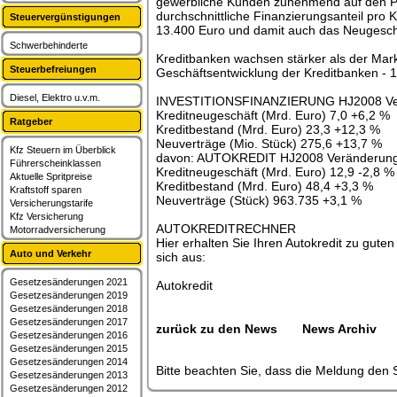
gewerbliche Kunden zunehmend auf den Pr
durchschnittliche Finanzierungsanteil pro 
Steuervergünstigungen
13.400 Euro und damit auch das Neugeschä
Schwerbehinderte
Kreditbanken wachsen stärker als der Mar
Steuerbefreiungen
Geschäftsentwicklung der Kreditbanken - 1
Diesel, Elektro u.v.m.
INVESTITIONSFINANZIERUNG HJ2008 Ve
Kreditneugeschäft (Mrd. Euro) 7,0 +6,2 %
Ratgeber
Kreditbestand (Mrd. Euro) 23,3 +12,3 %
Neuverträge (Mio. Stück) 275,6 +13,7 %
Kfz Steuern im Überblick
davon: AUTOKREDIT HJ2008 Veränderung
Führerscheinklassen
Kreditneugeschäft (Mrd. Euro) 12,9 -2,8 %
Aktuelle Spritpreise
Kreditbestand (Mrd. Euro) 48,4 +3,3 %
Kraftstoff sparen
Neuverträge (Stück) 963.735 +3,1 %
Versicherungstarife
Kfz Versicherung
AUTOKREDITRECHNER
Motorradversicherung
Hier erhalten Sie Ihren Autokredit zu guten
Auto und Verkehr
sich aus:
Gesetzesänderungen 2021
Autokredit
Gesetzesänderungen 2019
Gesetzesänderungen 2018
Gesetzesänderungen 2017
zurück zu den News
News Archiv
Gesetzesänderungen 2016
Gesetzesänderungen 2015
Gesetzesänderungen 2014
Bitte beachten Sie, dass die Meldung den S
Gesetzesänderungen 2013
Gesetzesänderungen 2012