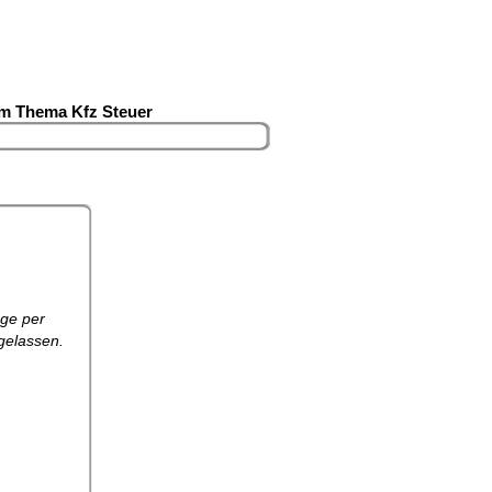
um Thema Kfz Steuer
uge per
gelassen.