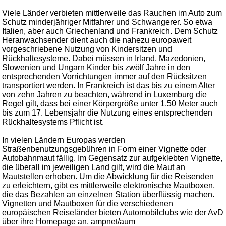
Viele Länder verbieten mittlerweile das Rauchen im Auto zum
Schutz minderjähriger Mitfahrer und Schwangerer. So etwa
Italien, aber auch Griechenland und Frankreich. Dem Schutz
Heranwachsender dient auch die nahezu europaweit
vorgeschriebene Nutzung von Kindersitzen und
Rückhaltesysteme. Dabei müssen in Irland, Mazedonien,
Slowenien und Ungarn Kinder bis zwölf Jahre in den
entsprechenden Vorrichtungen immer auf den Rücksitzen
transportiert werden. In Frankreich ist das bis zu einem Alter
von zehn Jahren zu beachten, während in Luxemburg die
Regel gilt, dass bei einer Körpergröße unter 1,50 Meter auch
bis zum 17. Lebensjahr die Nutzung eines entsprechenden
Rückhaltesystems Pflicht ist.
In vielen Ländern Europas werden
Straßenbenutzungsgebühren in Form einer Vignette oder
Autobahnmaut fällig. Im Gegensatz zur aufgeklebten Vignette,
die überall im jeweiligen Land gilt, wird die Maut an
Mautstellen erhoben. Um die Abwicklung für die Reisenden
zu erleichtern, gibt es mittlerweile elektronische Mautboxen,
die das Bezahlen an einzelnen Station überflüssig machen.
Vignetten und Mautboxen für die verschiedenen
europäischen Reiseländer bieten Automobilclubs wie der AvD
über ihre Homepage an. ampnet/aum