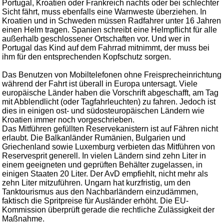
Portugal, Kroatien oder Frankreich nachts oder bei schlechter
Sicht fährt, muss ebenfalls eine Warnweste überziehen. In
Kroatien und in Schweden müssen Radfahrer unter 16 Jahren
einen Helm tragen. Spanien schreibt eine Helmpflicht für alle
außerhalb geschlossener Ortschaften vor. Und wer in
Portugal das Kind auf dem Fahrrad mitnimmt, der muss bei
ihm für den entsprechenden Kopfschutz sorgen.
Das Benutzen von Mobiltelefonen ohne Freisprecheinrichtung
während der Fahrt ist überall in Europa untersagt. Viele
europäische Länder haben die Vorschrift abgeschafft, am Tag
mit Abblendlicht (oder Tagfahrleuchten) zu fahren. Jedoch ist
dies in einigen ost- und südosteuropäischen Ländern wie
Kroatien immer noch vorgeschrieben.
Das Mitführen gefüllten Reservekanistern ist auf Fähren nicht
erlaubt. Die Balkanländer Rumänien, Bulgarien und
Griechenland sowie Luxemburg verbieten das Mitführen von
Reservesprit generell. In vielen Ländern sind zehn Liter in
einem geeigneten und geprüften Behälter zugelassen, in
einigen Staaten 20 Liter. Der AvD empfiehlt, nicht mehr als
zehn Liter mitzuführen. Ungarn hat kurzfristig, um den
Tanktourismus aus den Nachbarländern einzudämmen,
faktisch die Spritpreise für Ausländer erhöht. Die EU-
Kommission überprüft gerade die rechtliche Zulässigkeit der
Maßnahme.