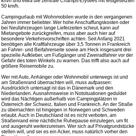
km/h und etwa die zentrale Champs-Elysées mit festgesetzten
50 km/h.
Campingurlaub mit Wohnmobilen wurde in den vergangenen
Jahren immer beliebter. Wer hohe Anschaffungskosten oder
bei Neufahrzeugen lange Lieferzeiten scheut, kann auf
Mietangebote zurückgreifen, muss aber auch hier auf
besondere Verkehrsvorschriften achten. Seit Anfang 2021
benötigen alle Kraftfahrzeuge über 3,5 Tonnen in Frankreich
an Fahrer- und Beifahrerseite sowie am Heck insgesamt drei
spezielle Aufkleber, um Fußgänger und Zweiradfahrer vor der
Gefahr des toten Winkels zu warnen. Das trifft also auch auf
größere Reisemobile zu.
Wer mit Auto, Anhänger oder Wohnmobil unterwegs ist und
am Straßenrand übernachten will, muss aufpassen:
Ausdrücklich untersagt ist das in Dänemark und den
Niederlanden. Ausnahmsweise in Notsituationen geduldet
wird das Nächtigen außerhalb von Campingplätzen in
Österreich der Schweiz, Italien und Frankreich. An der Straße
zu übernachten ist hingegen in Norwegen und Schweden
erlaubt. Auch in Deutschland ist es nicht verboten, am
Straßenrand eine nächtliche Ruhepause einzulegen, um fit
und ausgeruht weiterzureisen. Wer sich auf Privatgrundstücke
stellen will, und sei es ein Acker, muss natürlich vorher den