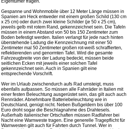
Eigentümer fragen.
Gespanne und Wohnmobile über 12 Meter Länge müssen in
Spanien am Heck entweder mit einem großen Schild (130 cm
x 25 cm) oder durch zwei kleine Schilder (je 50 x 25 cm),
jeweils gelb mit rotem Rand, gekennzeichnet sein. Die Tafeln
müssen in einem Abstand von 50 bis 150 Zentimeter zum
Boden befestigt werden. Italien verlangt für jede nach hinten
überstehende Ladung die Kennzeichnung mit einer 50
Zentimeter mal 50 Zentimeter großen rot-weiß schraffierten,
reflektierenden und genormten Tafel. Wird die gesamte
Fahrzeugbreite von der Ladung bedeckt, müssen beide
seitlichen Ecken mit jeweils einer solchen Tafel
gekennzeichnet sein. Auch in Spanien gilt eine
entsprechende Vorschrift.
Wer im Urlaub zwischendurch aufs Rad umsteigt, muss
ebenfalls aufpassen. So müssen alle Fahrräder in Italien mit
einer festen Beleuchtung ausgerüstet sein, das gilt auch auch
Rennräder. Abnehmbare Batteriebeleuchtung wie in
Deutschland, genügt nicht. Neben Bußgeldern bis über 100
Euro droht sogar die Beschlagnahme des Drahtesels.
Außerhalb italienischer Ortschaften müssen Radfahrer bei
Nacht eine Warnweste tragen. Eine generelle Tragepflicht für
Warnwesten gilt auch für Fahrten durch Tunnel. Wer in