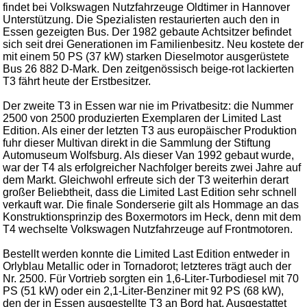
findet bei Volkswagen Nutzfahrzeuge Oldtimer in Hannover
Unterstützung. Die Spezialisten restaurierten auch den in
Essen gezeigten Bus. Der 1982 gebaute Achtsitzer befindet
sich seit drei Generationen im Familienbesitz. Neu kostete der
mit einem 50 PS (37 kW) starken Dieselmotor ausgerüstete
Bus 26 882 D-Mark. Den zeitgenössisch beige-rot lackierten
T3 fährt heute der Erstbesitzer.
Der zweite T3 in Essen war nie im Privatbesitz: die Nummer
2500 von 2500 produzierten Exemplaren der Limited Last
Edition. Als einer der letzten T3 aus europäischer Produktion
fuhr dieser Multivan direkt in die Sammlung der Stiftung
Automuseum Wolfsburg. Als dieser Van 1992 gebaut wurde,
war der T4 als erfolgreicher Nachfolger bereits zwei Jahre auf
dem Markt. Gleichwohl erfreute sich der T3 weiterhin derart
großer Beliebtheit, dass die Limited Last Edition sehr schnell
verkauft war. Die finale Sonderserie gilt als Hommage an das
Konstruktionsprinzip des Boxermotors im Heck, denn mit dem
T4 wechselte Volkswagen Nutzfahrzeuge auf Frontmotoren.
Bestellt werden konnte die Limited Last Edition entweder in
Orlyblau Metallic oder in Tornadorot; letzteres trägt auch der
Nr. 2500. Für Vortrieb sorgten ein 1,6-Liter-Turbodiesel mit 70
PS (51 kW) oder ein 2,1-Liter-Benziner mit 92 PS (68 kW),
den der in Essen ausgestellte T3 an Bord hat. Ausgestattet