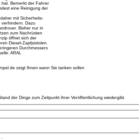
 hat. Bemerkt der Fahrer
indest eine Reinigung der
 daher mit Sicherheits-
u verhindern. Dazu
drover. Bisher nur in
stutzen zum Nachrüsten
zip öffnet sich der
ren Diesel-Zapfpistolen.
geringeren Durchmessers
uelle: ARAL
ampel.de zeigt Ihnen wann Sie tanken sollen
tand der Dinge zum Zeitpunkt ihrer Veröffentlichung wiedergibt.