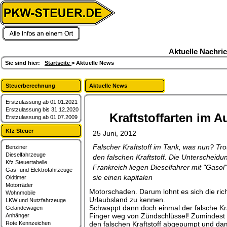
artikel,berichte,kfz-steuer,fahrzeuge
Aktuelle Nachri
Sie sind hier:
Startseite
> Aktuelle News
Steuerberechnung
Aktuelle News
Erstzulassung ab 01.01.2021
Erstzulassung bis 31.12.2020
Kraftstoffarten im A
Erstzulassung ab 01.07.2009
Kfz Steuer
25 Juni, 2012
Falscher Kraftstoff im Tank, was nun? Tr
Benziner
Dieselfahrzeuge
den falschen Kraftstoff. Die Unterscheidun
Kfz Steuertabelle
Frankreich liegen Dieselfahrer mit "Gasol"
Gas- und Elektrofahrzeuge
sie einen kapitalen
Oldtimer
Motorräder
Motorschaden. Darum lohnt es sich die rich
Wohnmobile
Urlaubsland zu kennen.
LKW und Nutzfahrzeuge
Schwappt dann doch einmal der falsche Kraf
Geländewagen
Finger weg von Zündschlüssel! Zumindest 
Anhänger
Rote Kennzeichen
den falschen Kraftstoff abgepumpt und da