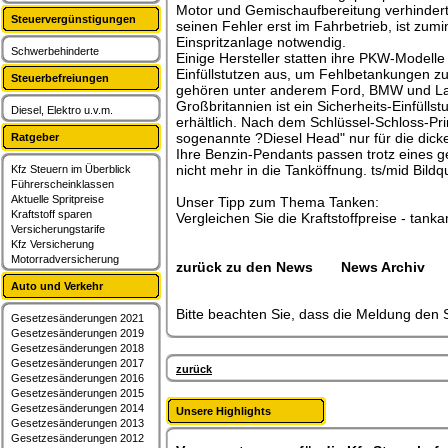
Motor und Gemischaufbereitung verhindert
Steuervergünstigungen
seinen Fehler erst im Fahrbetrieb, ist zum
Einspritzanlage notwendig.
Schwerbehinderte
Einige Hersteller statten ihre PKW-Modelle
Einfüllstutzen aus, um Fehlbetankungen z
Steuerbefreiungen
gehören unter anderem Ford, BMW und Lan
Großbritannien ist ein Sicherheits-Einfüll
Diesel, Elektro u.v.m.
erhältlich. Nach dem Schlüssel-Schloss-Prin
sogenannte ?Diesel Head" nur für die dicke
Ratgeber
Ihre Benzin-Pendants passen trotz eines 
nicht mehr in die Tanköffnung. ts/mid Bildq
Kfz Steuern im Überblick
Führerscheinklassen
Aktuelle Spritpreise
Unser Tipp zum Thema Tanken:
Kraftstoff sparen
Vergleichen Sie die Kraftstoffpreise - tank
Versicherungstarife
Kfz Versicherung
Motorradversicherung
zurück zu den News
News Archiv
Auto und Verkehr
Bitte beachten Sie, dass die Meldung den S
Gesetzesänderungen 2021
Gesetzesänderungen 2019
Gesetzesänderungen 2018
Gesetzesänderungen 2017
zurück
Gesetzesänderungen 2016
Gesetzesänderungen 2015
Gesetzesänderungen 2014
Unsere Highlights
Gesetzesänderungen 2013
Gesetzesänderungen 2012